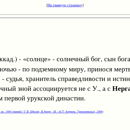
[
На главную страницу
]
ккад.) - «солнце» - солнечный бог, сын бо
 ночью - по подземному миру, принося мертв
) - судья, хранитель справедливости и исти
Нерг
чный зной ассоциируется не с У., а с
м первой урукской династии.
 ок. 1800 статей / Г.В. Щеглов, В.Арчер - М.: ACT: Астрель: Транзиткнига, 2006)