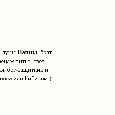
Нанны
га луны
, брат
ецам питье, свет,
ны, бог-защитник и
алом
или Гибилом.)