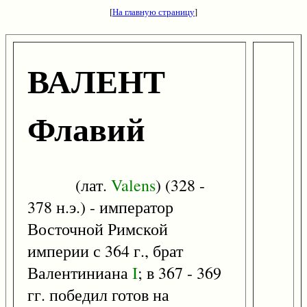
[
На главную страницу
]
ВАЛЕНТ
Флавий
(лат.
Valens
) (328 -
378 н.э.) - император
Восточной Римской
империи с 364 г., брат
Валентиниана
I
; в 367 - 369
гг. победил готов на