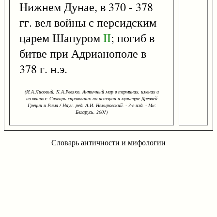
Нижнем Дунае, в 370 - 378
гг. вел войны с персидским
царем Шапуром
II
; погиб в
битве при Адрианополе в
378 г. н.э.
(И.А.Лисовый, К.А.Ревяко. Античный мир в терминах, именах и
названиях: Словарь-справочник по истории и культуре Древней
Греции и Рима / Науч. ред. А.И. Немировский. - 3-е изд. - Мн:
Беларусь, 2001)
Словарь античности и мифологии