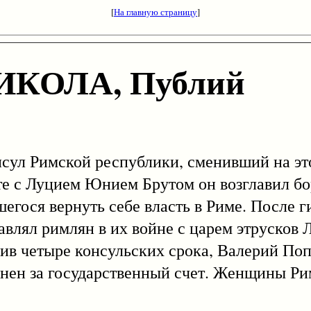
[
На главную страницу
]
КОЛА, Публий
Римской республики, сменивший на этом 
те с Луцием Юнием Брутом он возглавил б
егося вернуть себе власть в Риме. После г
лавлял римлян в их войне с царем этрусков
ив четыре консульских срока, Валерий Поп
оронен за государственный счет. Женщины Р