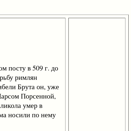
посту в 509 г. до
орьбу римлян
ибели Брута он, уже
 Ларсом Порсенной,
ликола умер в
има носили по нему