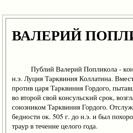
ВАЛЕРИЙ ПОПЛИ
Публий Валерий Попликола - консул 
н.э. Луция Тарквиния Коллатина. Вмес
против царя Тарквиния Гордого, пытавш
во второй свой консульский срок, возг
союзником Тарквиния Гордого. Отслуж
бедности ок. 505 г. до н.э. и был пох
траур в течение целого года.