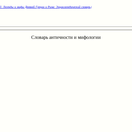
. Легенды и мифы Древней Греции и Рима: Энциклопедический словарь)
Словарь античности и мифологии