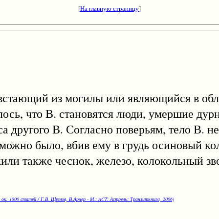
[
На главную страницу
]
стающий из могилы или являющийся в обл
ось, что В. становятся люди, умершие дур
а другого В. Согласно поверьям, тело В. не
 можно было, вбив ему в грудь осиновый кол
или также чеснок, железо, колокольный зво
 ок. 1800 статей / Г.В. Щеглов, В.Арчер - М.: ACT: Астрель: Транзиткнига, 2006)