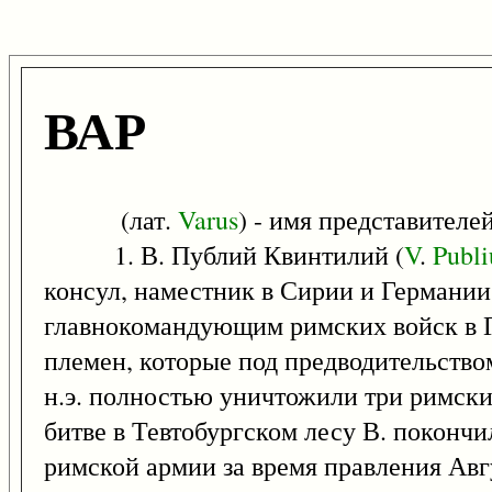
ВАР
(лат.
Varus
) - имя представителе
1. В. Публий Квинтилий (
V
.
Publi
консул, наместник в Сирии и Германии. В
главнокомандующим римских войск в Г
племен, которые под предводительством
н.э. полностью уничтожили три римски
битве в Тевтобургском лесу В. поконч
римской армии за время правления Авг