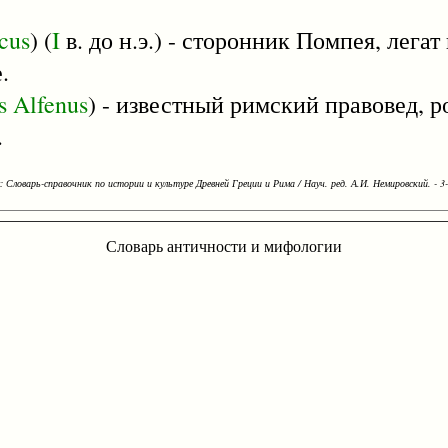
cus
) (
I
в. до н.э.) - сторонник Помпея, легат
.
s
Alfenus
) - известный римский правовед, р
.
Словарь-справочник по истории и культуре Древней Греции и Рима / Науч. ред. А.И. Немировский. - 3-е
Словарь античности и мифологии