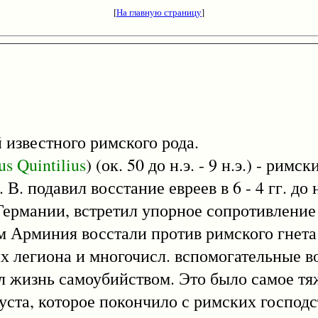
[
На главную страницу
]
й известного римского рода.
us
Quintilius
) (ок. 50 до н.э. - 9 н.э.) - рим
. подавил восстание евреев в 6 - 4 гг. до н
ермании, встретил упорное сопротивление
 Арминия восстали против римского гнета и
х легиона и многочисл. вспомогательные во
ил жизнь самоубийством. Это было самое т
уста, которое покончило с римских господс