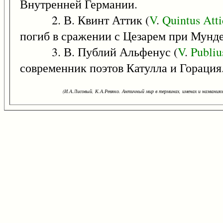
Внутренней Германии.
2. В. Квинт Аттик (
V
.
Quintus
Atti
погиб в сражении с Цезарем при Мунде
3. В. Публий Альфенус (
V
.
Publiu
современник поэтов Катулла и Горация
(И.А.Лисовый, К.А.Ревяко. Античный мир в терминах, именах и названиях: 