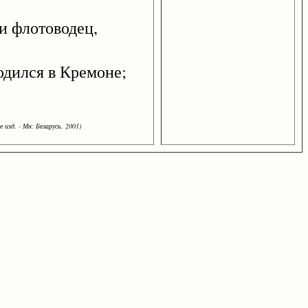
 и флотоводец,
одился в Кремоне;
 изд. - Мн: Беларусь, 2001)