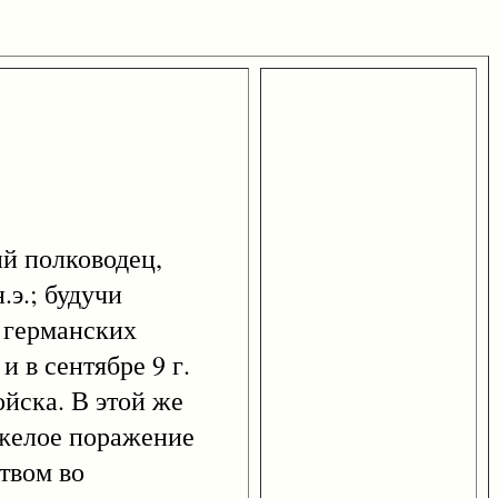
ский полководец,
.э.; будучи
 германских
 в сентябре 9 г.
йска. В этой же
яжелое поражение
твом во