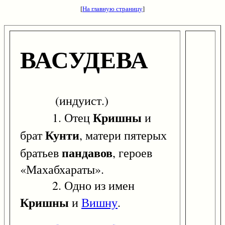
[
На главную страницу
]
ВАСУДЕВА
(индуист.)
Кришны
1. Отец
и
Кунти
брат
, матери пятерых
пандавов
братьев
, героев
«Махабхараты».
2. Одно из имен
Кришны
и
Вишну
.