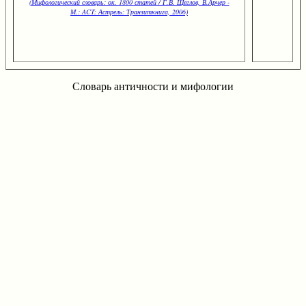
(Мифологический словарь: ок. 1800 статей / Г.В. Щеглов, В.Арчер -
М.: ACT: Астрель: Транзиткнига, 2006)
Словарь античности и мифологии