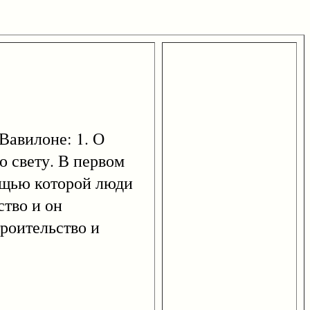
Вавилоне: 1. О
о свету. В первом
мощью которой люди
ство и он
троительство и