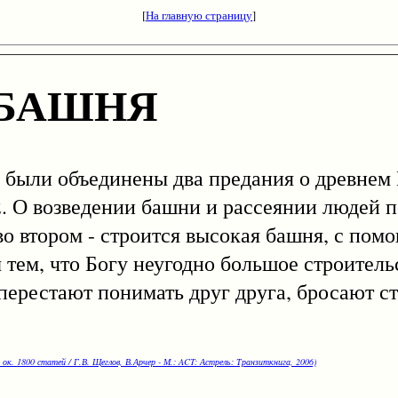
[
На главную страницу
]
 БАШНЯ
ыли объединены два предания о древнем 
. О возведении башни и рассеянии людей п
во втором - строится высокая башня, с по
 тем, что Богу неугодно большое строитель
перестают понимать друг друга, бросают с
 ок. 1800 статей / Г.В. Щеглов, В.Арчер - М.: ACT: Астрель: Транзиткнига, 2006)