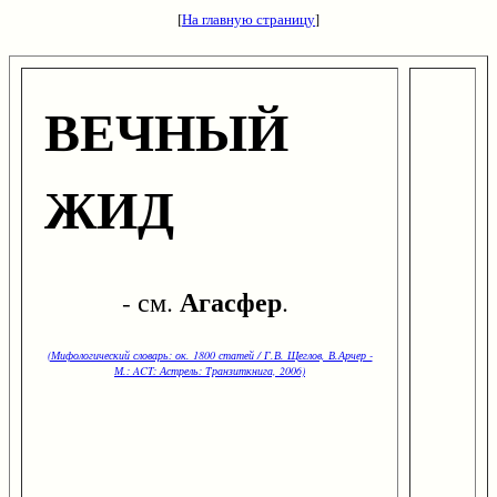
[
На главную страницу
]
ВЕЧНЫЙ
ЖИД
Агасфер
- см.
.
(Мифологический словарь: ок. 1800 статей / Г.В. Щеглов, В.Арчер -
М.: ACT: Астрель: Транзиткнига, 2006)