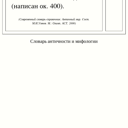
(написан ок. 400).
(Современный словарь-справочник: Античный мир. Cост.
М.И.Умнов. М.: Олимп, АСТ, 2000)
Словарь античности и мифологии