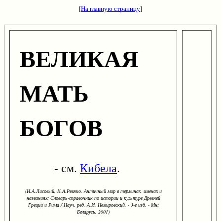
[
На главную страницу
]
ВЕЛИКАЯ
МАТЬ
БОГОВ
- см.
Кибела
.
(И.А.Лисовый, К.А.Ревяко. Античный мир в терминах, именах и
названиях: Словарь-справочник по истории и культуре Древней
Греции и Рима / Науч. ред. А.И. Немировский. - 3-е изд. - Мн:
Беларусь, 2001)