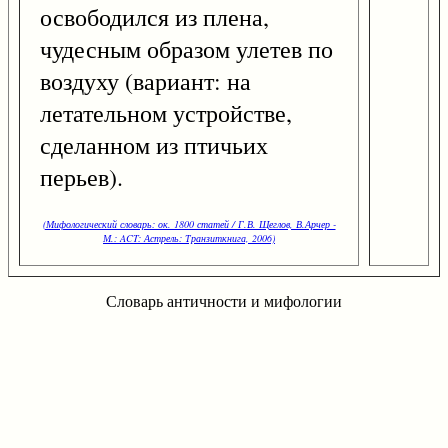
освободился из плена,
чудесным образом улетев по
воздуху (вариант: на
летательном устройстве,
сделанном из птичьих
перьев).
(Мифологический словарь: ок. 1800 статей / Г.В. Щеглов, В.Арчер -
М.: ACT: Астрель: Транзиткнига, 2006)
Словарь античности и мифологии