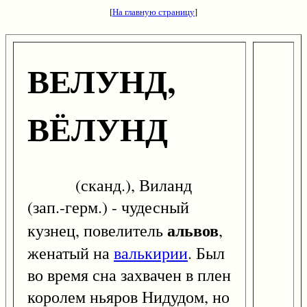
[
На главную страницу
]
ВЕЛУНД,
ВЁЛУНД
(сканд.), Виланд
(зап.-герм.) - чудесный
альвов
кузнец, повелитель
,
женатый на
валькирии
. Был
во время сна захвачен в плен
королем ньяров Нидудом, но