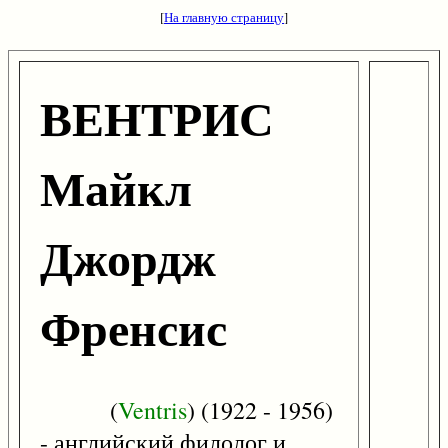
[
На главную страницу
]
ВЕНТРИС
Майкл
Джордж
Френсис
(
Ventris
) (1922 - 1956)
- английский филолог и