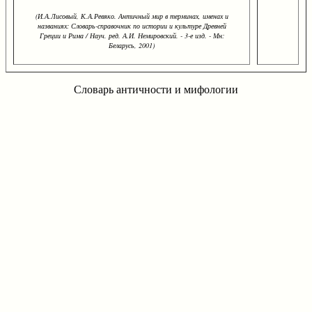
(И.А.Лисовый, К.А.Ревяко. Античный мир в терминах, именах и
названиях: Словарь-справочник по истории и культуре Древней
Греции и Рима / Науч. ред. А.И. Немировский. - 3-е изд. - Мн:
Беларусь, 2001)
Словарь античности и мифологии