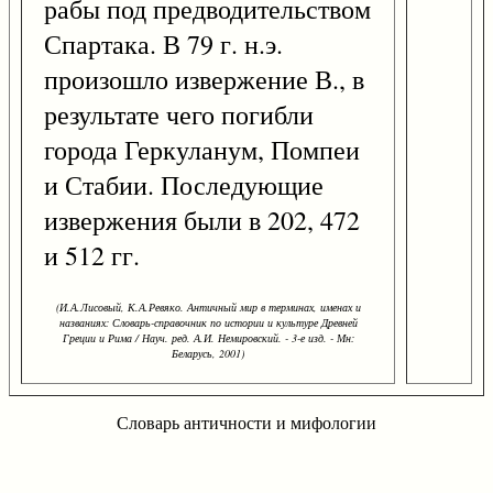
рабы под предводительством
Спартака. В 79 г. н.э.
произошло извержение В., в
результате чего погибли
города Геркуланум, Помпеи
и Стабии. Последующие
извержения были в 202, 472
и 512 гг.
(И.А.Лисовый, К.А.Ревяко. Античный мир в терминах, именах и
названиях: Словарь-справочник по истории и культуре Древней
Греции и Рима / Науч. ред. А.И. Немировский. - 3-е изд. - Мн:
Беларусь, 2001)
Словарь античности и мифологии