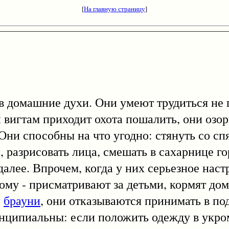
[
На главную страницу
]
машние духи. Они умеют трудиться не по
и вигтам приходит охота пошалить, они озор
 Они способны на что угодно: стянуть со сп
 разрисовать лица, смешать в сахарнице го
далее. Впрочем, когда у них серьезное наст
му - присматривают за детьми, кормят до
и
брауни
, они отказываются принимать в п
ринципиальны: если положить одежду в укро