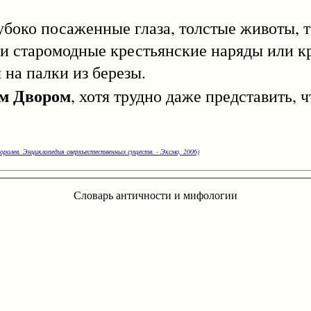
о посаженные глаза, толстые животы, тон
они старомодные крестьянские наряды или к
 на палки из березы.
м Двором
, хотя трудно даже представить,
оролев. Энциклопедия сверхъестественных существ. - Эксмо, 2006)
Словарь античности и мифологии