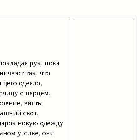
кладая рук, пока
ничают так, что
ящего одеяло,
рчицу с перцем,
роение, вигты
машний скот,
одарок новую одежду
мном уголке, они