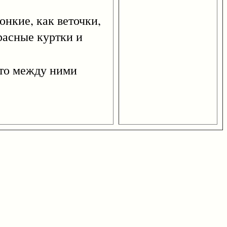
кие, как веточки,
расные куртки и
 что между ними