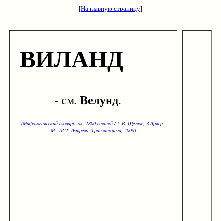
[
На главную страницу
]
ВИЛАНД
Велунд
- см.
.
(Мифологический словарь: ок. 1800 статей / Г.В. Щеглов, В.Арчер -
М.: ACT: Астрель: Транзиткнига, 2006)