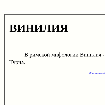
ВИНИЛИЯ
В римской мифологии Винилия - оли
Турна.
(Кондрашов А.П