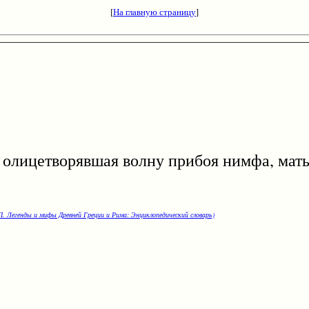
[
На главную страницу
]
цетворявшая волну прибоя нимфа, мать 
. Легенды и мифы Древней Греции и Рима: Энциклопедический словарь)