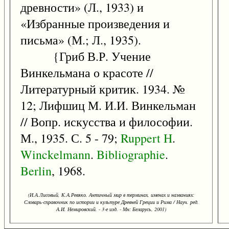
древности» (Л., 1933) и
«Избранные произведения и
письма» (М.; Л., 1935).
{Гриб В.Р. Учение
Винкельмана о красоте //
Литературный критик. 1934. №
12; Лифшиц М. И.И. Винкельман
// Вопр. искусства и философии.
М., 1935. С. 5 - 79;
Ruppert
H
.
Winckelmann
.
Bibliographie
.
Berlin
, 1968.
(И.А.Лисовый, К.А.Ревяко. Античный мир в терминах, именах и названиях:
Словарь-справочник по истории и культуре Древней Греции и Рима / Науч. ред.
А.И. Немировский. - 3-е изд. - Мн: Беларусь, 2001)