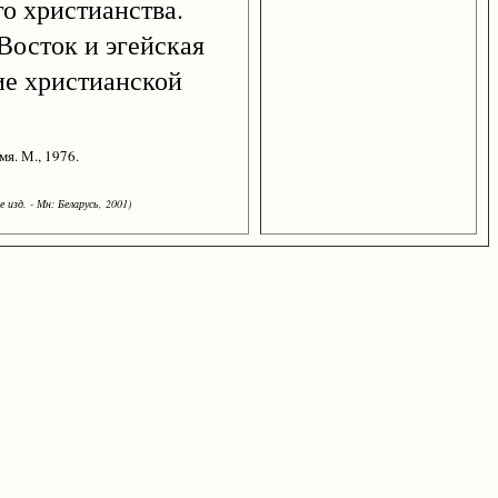
о христианства.
осток и эгейская
ие христианской
я. М., 1976.
 изд. - Мн: Беларусь, 2001)