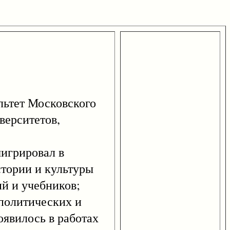
ьтет Московского
верситетов,
игрировал в
стории и культуры
ий и учебников;
политических и
оявилось в работах