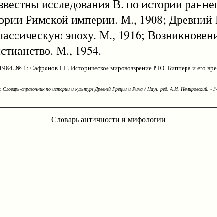
звестны исследования В. по истории раннег
 Римской империи. М., 1908; Древний В
классическую эпоху. М., 1916; Возникновен
стианство. М., 1954.
1984. № 1; Сафронов Б.Г. Историческое мировоззрение Р.Ю. Виппера и его врем
Словарь-справочник по истории и культуре Древней Греции и Рима / Науч. ред. А.И. Немировский. - 3-е
Словарь античности и мифологии