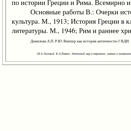
по истории Греции и Рима. Всемирно и
Основные работы В.: Очерки истории
культура. М., 1913; История Греции в 
литературы. М., 1946; Рим и раннее хри
Данилова А.П. Р.Ю. Виппер как историк античности // ВДИ. 
(И.А.Лисовый, К.А.Ревяко. Античный мир в терминах, именах и названиях: 