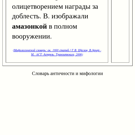
олицетворением награды за
доблесть. В. изображали
амазонкой
в полном
вооружении.
(Мифологический словарь: ок. 1800 статей / Г.В. Щеглов, В.Арчер -
М.: ACT: Астрель: Транзиткнига, 2006)
Словарь античности и мифологии