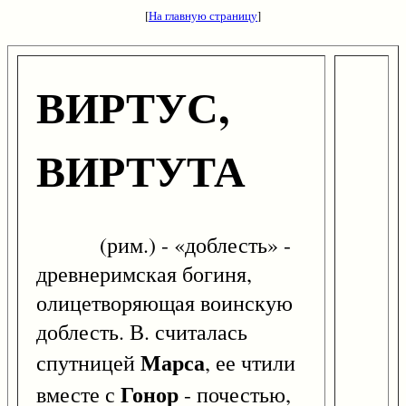
[
На главную страницу
]
ВИРТУС,
ВИРТУТА
(рим.) - «доблесть» -
древнеримская богиня,
олицетворяющая воинскую
доблесть. В. считалась
Марса
спутницей
, ее чтили
Гонор
вместе с
- почестью,