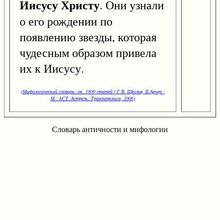
Иисусу Христу
. Они узнали
о его рождении по
появлению звезды, которая
чудесным образом привела
их к Иисусу.
(Мифологический словарь: ок. 1800 статей / Г.В. Щеглов, В.Арчер -
М.: ACT: Астрель: Транзиткнига, 2006)
Словарь античности и мифологии