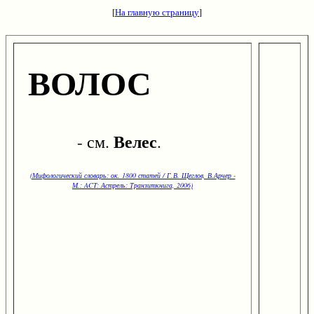
[
На главную страницу
]
ВОЛОС
Велес
- см.
.
(Мифологический словарь: ок. 1800 статей / Г.В. Щеглов, В.Арчер -
М.: ACT: Астрель: Транзиткнига, 2006)