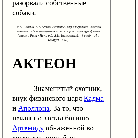
разорвали собственные
собаки.
(И.А.Лисовый, К.А.Ревяко. Античный мир в терминах, именах и
названиях: Словарь-справочник по истории и культуре Древней
Греции и Рима / Науч. ред. А.И. Немировский. - 3-е изд. - Мн:
Беларусь, 2001)
АКТЕОН
Знаменитый охотник,
внук фиванского царя
Кадма
и
Аполлона
. За то, что
нечаянно застал богиню
Артемиду
обнаженной во
время купания, был