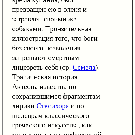
превращен ею в оленя и
затравлен своими же
собаками. Пронзительная
иллюстрация того, что боги
без своего позволения
запрещают смертным
лицезреть себя (ср.
Семела
).
Трагическая история
Актеона известна по
сохранившимся фрагментам
лирики
Стесихора
и по
шедеврам классического
греческого искусства, как-
то: роспись краснофигурной