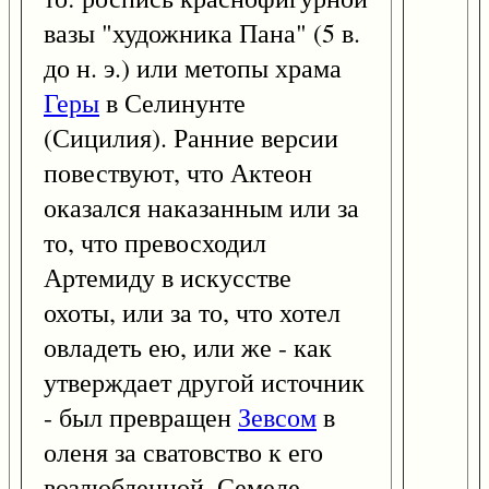
вазы "художника Пана" (5 в.
до н. э.) или метопы храма
Геры
в Селинунте
(Сицилия). Ранние версии
повествуют, что Актеон
оказался наказанным или за
то, что превосходил
Артемиду в искусстве
охоты, или за то, что хотел
овладеть ею, или же - как
утверждает другой источник
- был превращен
Зевсом
в
оленя за сватовство к его
возлюбленной, Семеле.