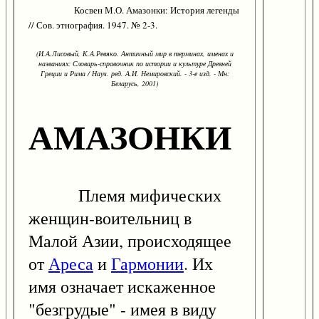
Косвен М.О. Амазонки: История легенды
// Сов. этнография. 1947. № 2-3.
(И.А.Лисовый, К.А.Ревяко. Античный мир в терминах, именах и
названиях: Словарь-справочник по истории и культуре Древней
Греции и Рима / Науч. ред. А.И. Немировский. - 3-е изд. - Мн:
Беларусь, 2001)
АМАЗОНКИ
Племя мифических
женщин-воительниц в
Малой Азии, происходящее
от
Ареса
и
Гармонии
. Их
имя означает искаженное
"безгрудые" - имея в виду