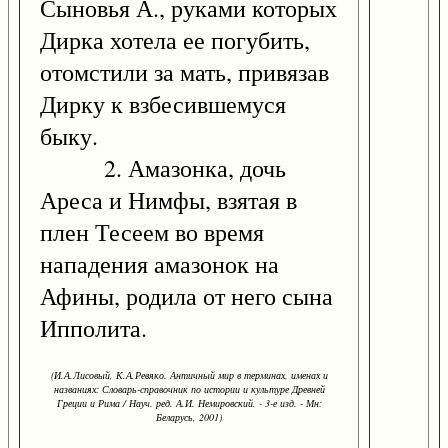
Сыновья А., руками которых
Дирка хотела ее погубить,
отомстили за мать, привязав
Дирку к взбесившемуся
быку.
2. Амазонка, дочь
Ареса и Нимфы, взятая в
плен Тесеем во время
нападения амазонок на
Афины, родила от него сына
Ипполита.
(И.А.Лисовый, К.А.Ревяко. Античный мир в терминах, именах и
названиях: Словарь-справочник по истории и культуре Древней
Греции и Рима / Науч. ред. А.И. Немировский. - 3-е изд. - Мн:
Беларусь, 2001)