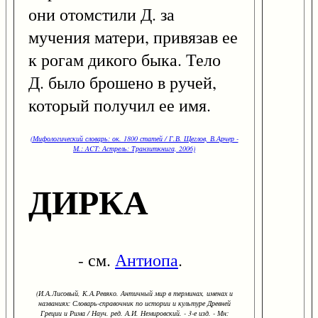
они отомстили Д. за
мучения матери, привязав ее
к рогам дикого быка. Тело
Д. было брошено в ручей,
который получил ее имя.
(Мифологический словарь: ок. 1800 статей / Г.В. Щеглов, В.Арчер -
М.: ACT: Астрель: Транзиткнига, 2006)
ДИРКА
- см.
Антиопа
.
(И.А.Лисовый, К.А.Ревяко. Античный мир в терминах, именах и
названиях: Словарь-справочник по истории и культуре Древней
Греции и Рима / Науч. ред. А.И. Немировский. - 3-е изд. - Мн: