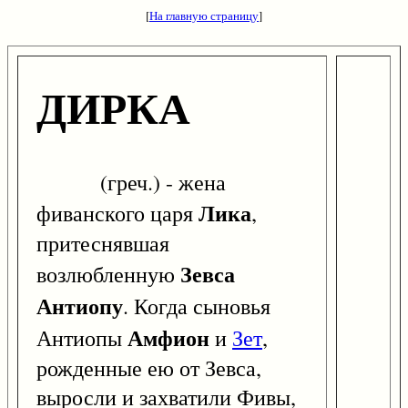
[
На главную страницу
]
ДИРКА
(греч.) - жена
Лика
фиванского царя
,
притеснявшая
Зевса
возлюбленную
Антиопу
. Когда сыновья
Амфион
Антиопы
и
Зет
,
рожденные ею от Зевса,
выросли и захватили Фивы,