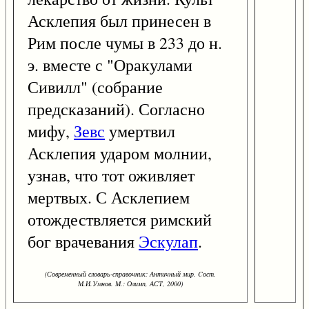
Асклепия был принесен в
Рим после чумы в 233 до н.
э. вместе с "Оракулами
Сивилл" (собрание
предсказаний). Согласно
мифу,
Зевс
умертвил
Асклепия ударом молнии,
узнав, что тот оживляет
мертвых. С Асклепием
отождествляется римский
бог врачевания
Эскулап
.
(Современный словарь-справочник: Античный мир. Cост.
М.И.Умнов. М.: Олимп, АСТ, 2000)