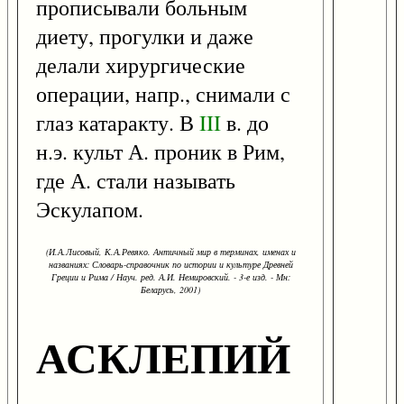
прописывали больным
диету, прогулки и даже
делали хирургические
операции, напр., снимали с
глаз катаракту. В
III
в. до
н.э. культ А. проник в Рим,
где А. стали называть
Эскулапом.
(И.А.Лисовый, К.А.Ревяко. Античный мир в терминах, именах и
названиях: Словарь-справочник по истории и культуре Древней
Греции и Рима / Науч. ред. А.И. Немировский. - 3-е изд. - Мн:
Беларусь, 2001)
АСКЛЕПИЙ