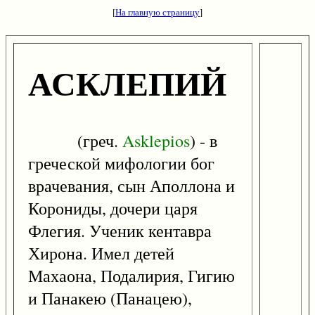
[
На главную страницу
]
АСКЛЕПИЙ
(греч.
Asklepios
) - в
греческой мифологии бог
врачевания, сын Аполлона и
Корониды, дочери царя
Флегия. Ученик кентавра
Хирона. Имел детей
Махаона, Подалирия, Гигию
и Панакею (Панацею),