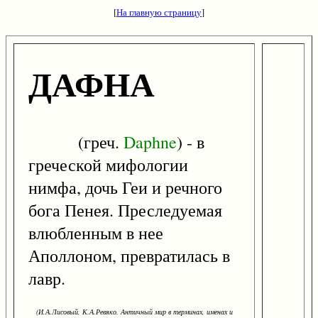
[
На главную страницу
]
ДАФНА
(греч.
Daphne
) - в
греческой мифологии
нимфа, дочь Геи и речного
бога Пенея. Преследуемая
влюбленным в нее
Аполлоном, превратилась в
лавр.
(И.А.Лисовый, К.А.Ревяко. Античный мир в терминах, именах и