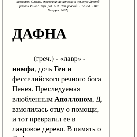
названиях: Словарь-справочник по истории и культуре Древней
Греции и Рима / Науч. ред. А.И. Немировский. - 3-е изд. - Мн:
Беларусь, 2001)
ДАФНА
(греч.) - «лавр» -
нимфа
Геи
, дочь
и
фессалийского речного бога
Пенея. Преследуемая
Аполлоном
влюбленным
, Д.
взмолилась отцу о помощи,
и тот превратил ее в
лавровое дерево. В память о