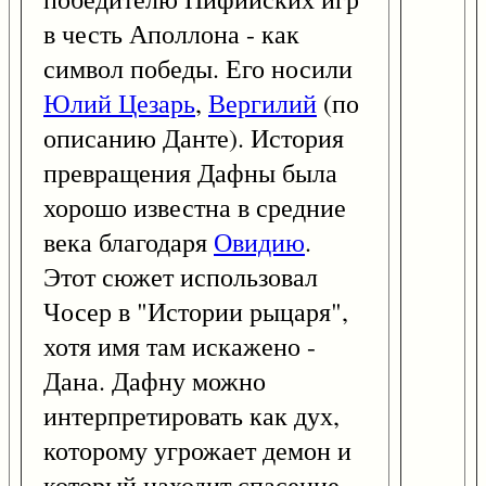
в честь Аполлона - как
символ победы. Его носили
Юлий Цезарь
,
Вергилий
(по
описанию Данте). История
превращения Дафны была
хорошо известна в средние
века благодаря
Овидию
.
Этот сюжет использовал
Чосер в "Истории рыцаря",
хотя имя там искажено -
Дана. Дафну можно
интерпретировать как дух,
которому угрожает демон и
который находит спасение