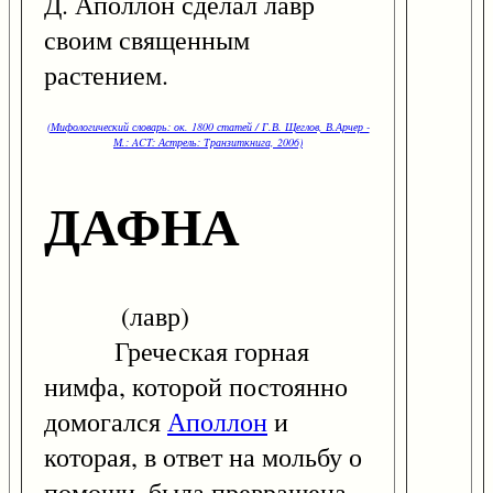
Д. Аполлон сделал лавр
своим священным
растением.
(Мифологический словарь: ок. 1800 статей / Г.В. Щеглов, В.Арчер -
М.: ACT: Астрель: Транзиткнига, 2006)
ДАФНА
(лавр)
Греческая горная
нимфа, которой постоянно
домогался
Аполлон
и
которая, в ответ на мольбу о
помощи, была превращена