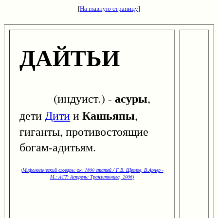
[
На главную страницу
]
ДАЙТЬИ
асуры
(индуист.) -
,
Кашьяпы
дети
Дити
и
,
гиганты, противостоящие
богам-адитьям.
(Мифологический словарь: ок. 1800 статей / Г.В. Щеглов, В.Арчер -
М.: ACT: Астрель: Транзиткнига, 2006)