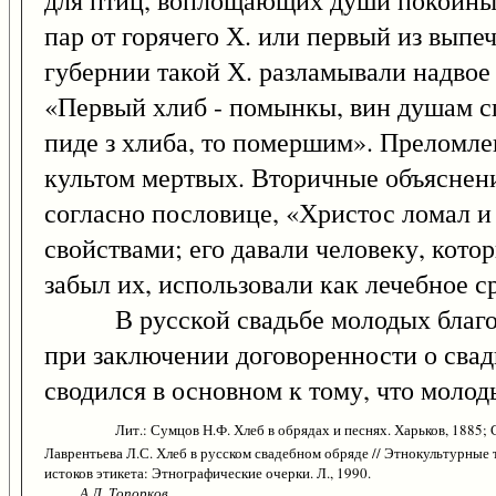
для птиц, воплощающих души покойных
пар от горячего Х. или первый из вып
губернии такой Х. разламывали надвое 
«Первый хлиб - помынкы, вин душам спа
пиде з хлиба, то помершим». Преломлен
культом мертвых. Вторичные объяснени
согласно пословице, «Христос ломал и 
свойствами; его давали человеку, кот
забыл их, использовали как лечебное с
В русской свадьбе молодых благосло
при заключении договоренности о свад
сводился в основном к тому, что моло
Лит.: Сумцов Н.Ф. Хлеб в обрядах и песнях. Харьков, 1885; 
Лаврентьева Л.С. Хлеб в русском свадебном обряде // Этнокультурные 
истоков этикета: Этнографические очерки. Л., 1990.
А.Л. Топорков