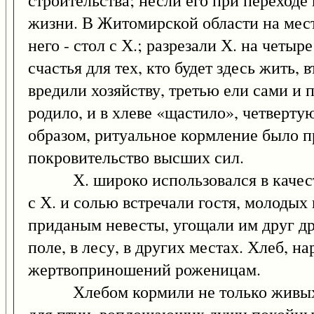
строительства; несли его при переходе 
жизни. В Житомирской области на месте
него - стол с Х.; разрезали Х. на четы
счастья для тех, кто будет здесь жить,
вредили хозяйству, третью ели сами и п
родило, и в хлеве «щастило», четверту
образом, ритуальное кормление было 
покровительство высших сил.
Х. широко использовался в качестве о
с Х. и солью встречали гостя, молодых
приданым невесты, угощали им друг др
поле, в лесу, в других местах. Хлеб, н
жертвоприношений роженицам.
Хлебом кормили не только живых, но