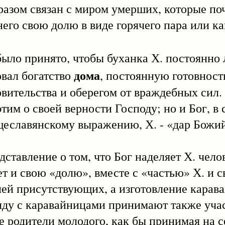
азом связан с миром умерших, которые по
него свою долю в виде горячего пара или к
о принято, чтобы буханка Х. постоянно 
дома
овал богатство
, постоянную готовност
вительства и оберегом от враждебных сил.
тим о своей верности Господу; но и Бог, в 
щеславянскому выражению, Х. - «дар Божий
ление о том, что Бог наделяет Х. челов
ет и свою «долю», вместе с «частью» Х. и с
лей присутствующих, а изготовление карава
яду с каравайницами принимают также уча
е родители молодого, как бы принимая на с