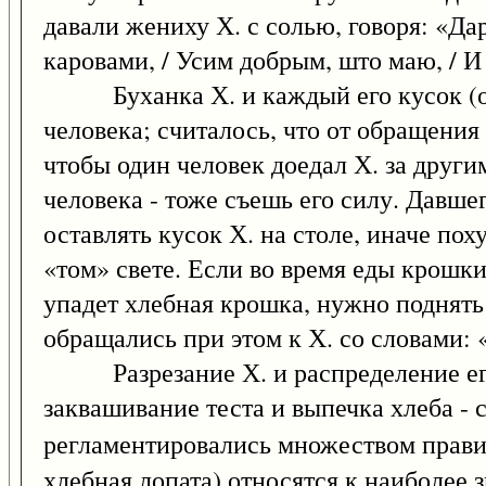
давали жениху Х. с солью, говоря: «Да
каровами, / Усим добрым, што маю, / И 
Буханка Х. и каждый его кусок (ос
человека; считалось, что от обращения 
чтобы один человек доедал Х. за другим
человека - тоже съешь его силу. Давше
оставлять кусок Х. на столе, иначе поху
«том» свете. Если во время еды крошки
упадет хлебная крошка, нужно поднять 
обращались при этом к Х. со словами:
Разрезание Х. и распределение его
заквашивание теста и выпечка хлеба -
регламентировались множеством правил
хлебная лопата) относятся к наиболее 