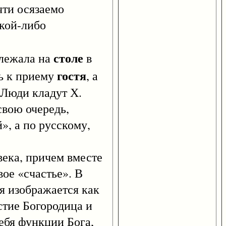
чти осязаемо
акой-либо
столе
лежала на
в
гостя
ь к приему
, а
 Люди кладут Х.
свою очередь,
», а по русскому,
ека, причем вместе
вое «счастье». В
я изображается как
стие Богородица и
ебя функции Бога,