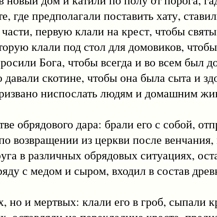
в новый дом и катили по полу от порога, га
, где предполагали поставить хату, ставил
ре части, первую клали на крест, чтобы свят
 вторую клали под стол для домовиков, чтобы
росили Бога, чтобы всегда и во всем был до
ю давали скотине, чтобы она была сыта и зд
призвано ниспослать людям и домашним ж
брядового дара: брали его с собой, отпр
 по возвращении из церкви после венчания, 
уга в различных обрядовых ситуациях, оста
аряду с медом и сыром, входил в состав дре
 и мертвых: клали его в гроб, сыпали к