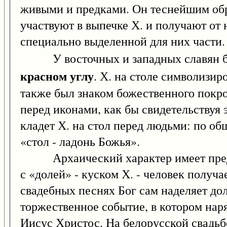
живыми и предками. Он теснейшим обр
участвуют в выпечке Х. и получают от 
специально выделенной для них части.
У восточных и западных славян был
красном углу
. Х. на столе символизир
также был знаком божественного покро
перед иконами, как бы свидетельствуя э
кладет Х. на стол перед людьми: по об
«стол - ладонь Божья».
Архаический характер имеет представ
с «долей» - куском Х. - человек получа
свадебных песнях Бог сам наделяет до
торжественное событие, в котором нар
Иисус Христос. На белорусской свадьб