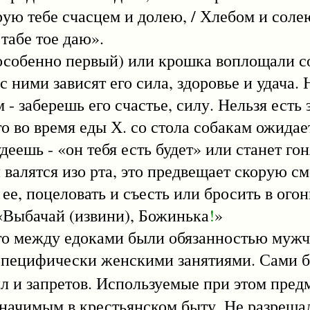
рую тебе счасцем и долею, / Хлебом и соле
табе тое даю».
обенно первый) или крошка воплощали с
с ними зависят его сила, здоровье и удача.
 - заберешь его счастье, силу. Нельзя есть 
го во время еды Х. со стола собакам ожидае
деешь - «он тебя есть будет» или станет гон
 валятся изо рта, это предвещает скорую см
ее, поцеловать и съесть или бросить в ого
 «Выбачай (извини), Божинька
!
»
 между едоками были обязанностью мужч
 специфически женскими занятиями. Сами 
 и запретов. Используемые при этом пред
значимым в крестьянском быту. Не разреша