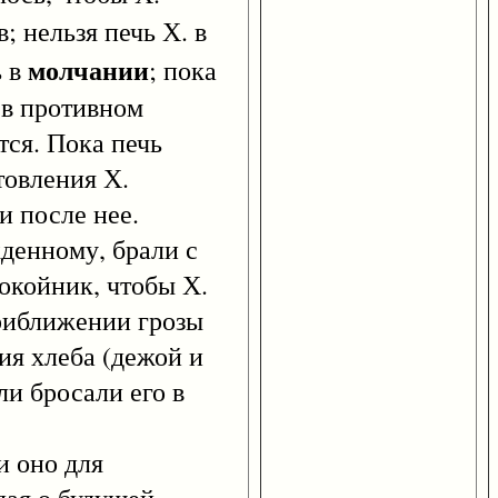
в; нельзя печь Х. в
молчании
ь в
; пока
, в противном
тся. Пока печь
товления Х.
и после нее.
денному, брали с
покойник, чтобы Х.
приближении грозы
ия хлеба (дежой и
ли бросали его в
и оно для