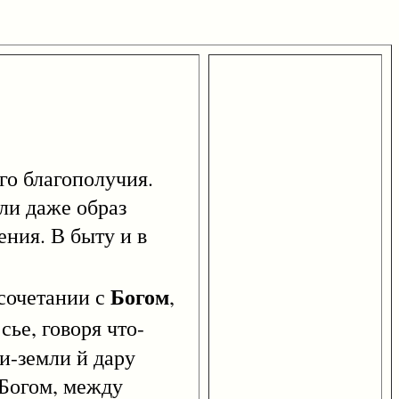
о благополучия.
ли даже образ
ения. В быту и в
Богом
сочетании с
,
ье, говоря что-
и-земли й дару
 Богом, между