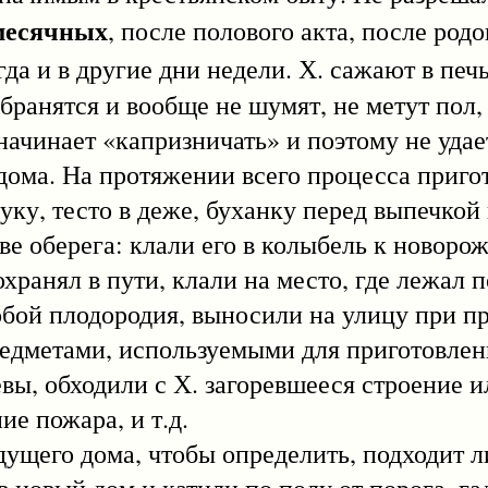
месячных
, после полового акта, после родо
гда и в другие дни недели. Х. сажают в печ
 бранятся и вообще не шумят, не метут пол
 начинает «капризничать» и поэтому не удае
 дома. На протяжении всего процесса приго
уку, тесто в деже, буханку перед выпечкой 
берега: клали его в колыбель к новорож
охранял в пути, клали на место, где лежал 
обой плодородия, выносили на улицу при 
редметами, используемыми для приготовлен
вы, обходили с Х. загоревшееся строение и
ие пожара, и т.д.
его дома, чтобы определить, подходит л