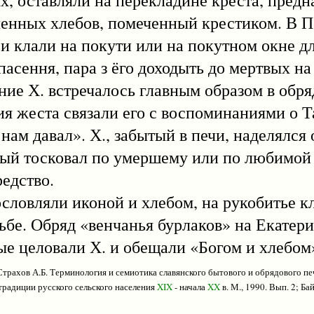
, оставляли на перекладине креста, предн
еченных хлебов, помеченный крестиком. В 
и клали на покути или на покутном окне дл
сення, пара з ёго доходыть до мертвых на 
ие Х. встречалось главным образом в обря
я жеста связали его с воспоминаниями о Т
нам давал». Х., забытый в печи, наделялся
орый тосковал по умершему или по любимой 
редство.
вляли иконой и хлебом, на рукобитье кла
ьбе. Обряд «венчанья бурлаков» на Екате
дые целовали Х. и обещали «Богом и хлебом
Страхов А.Б. Терминология и семиотика славянского бытового и обрядового печ
традиции русского сельского населения
XIX
- начала
XX
в. М., 1990. Вып. 2; Ба