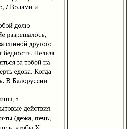
ю, / Волами и
обой долю
 Не разрешалось,
за спиной другого
т бедность. Нельзя
яться за тобой на
ерть едока. Когда
нь. В Белоруссии
ины, а
бытовые действия
дежа
печь
меты (
,
,
лось, чтобы Х.