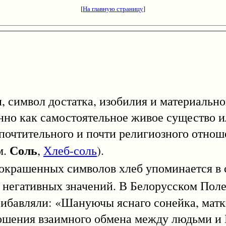
[
На главную страницу
]
мвол достатка, изобилия и материальног
нно как самостоятельное живое существо и
 почтительного и почти религиозного отнош
Соль
м.
,
Хлеб-соль
).
рашенных символов хлеб упоминается в 
негативных значений. В Белорусском Полес
ибавляли: «Шануючы яснаго сонейка, матк
ношения взаимного обмена между людьми и