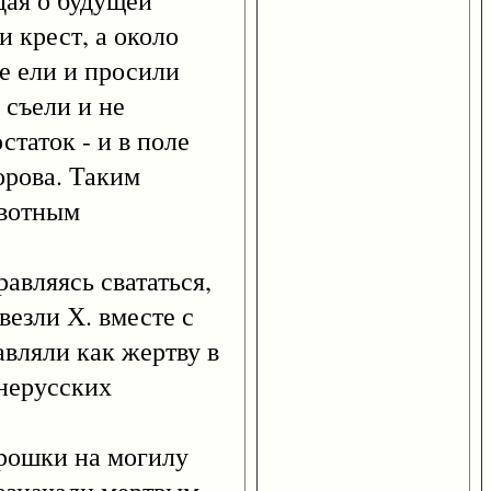
дая о будущей
и крест, а около
ые ели и просили
 съели и не
статок - и в поле
орова. Таким
ивотным
авляясь свататься,
везли Х. вместе с
вляли как жертву в
внерусских
рошки на могилу