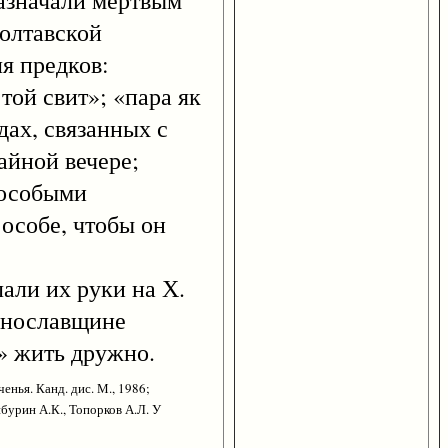
азначали мертвым
Полтавской
я предков:
той свит»; «пара як
дах, связанных с
айной вечере;
 особыми
особе, чтобы он
ли их руки на Х.
ринославщине
» жить дружно.
енья. Канд. дис. М., 1986;
йбурин А.К., Топорков А.Л. У