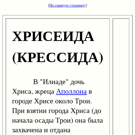
[
На главную страницу
]
ХРИСЕИДА
(КРЕССИДА)
В "Илиаде" дочь
Хриса, жреца
Аполлона
в
городе Хрисе около Трои.
При взятии города Хриса (до
начала осады Трои) она была
захвачена и отдана