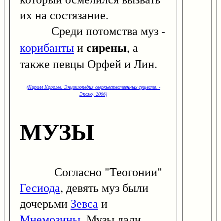
их на состязание.
Среди потомства муз -
сирены
корибанты
и
, а
также певцы Орфей и Лин.
(Кирилл Королев. Энциклопедия сверхъестественных существ. -
Эксмо, 2006)
МУЗЫ
Согласно "Теогонии"
Гесиода
, девять муз были
дочерьми
Зевса
и
Мнемозины
. Музы дали