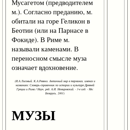
Мусагетом (предводителем
м.). Согласно преданию, м.
обитали на горе Геликон в
Беотии (или на Парнасе в
Фокиде). В Риме м.
называли каменами. В
переносном смысле муза
означает вдохновение.
(И.А.Лисовый, К.А.Ревяко. Античный мир в терминах, именах и
названиях: Словарь-справочник по истории и культуре Древней
Греции и Рима / Науч. ред. А.И. Немировский. - 3-е изд. - Мн:
Беларусь, 2001)
МУЗЫ