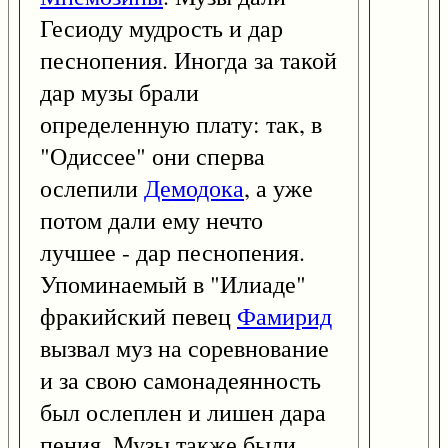
Гесиоду мудрость и дар
песнопения. Иногда за такой
дар музы брали
определенную плату: так, в
"Одиссее" они сперва
ослепили
Демодока
, а уже
потом дали ему нечто
лучшее - дар песнопения.
Упоминаемый в "Илиаде"
фракийский певец
Фамирид
вызвал муз на соревнование
и за свою самонадеянность
был ослеплен и лишен дара
пения. Музы также были