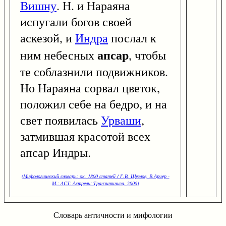
Вишну
. Н. и Нараяна
испугали богов своей
аскезой, и
Индра
послал к
апсар
ним небесных
, чтобы
те соблазнили подвижников.
Но Нараяна сорвал цветок,
положил себе на бедро, и на
свет появилась
Урваши
,
затмившая красотой всех
апсар Индры.
(Мифологический словарь: ок. 1800 статей / Г.В. Щеглов, В.Арчер -
М.: ACT: Астрель: Транзиткнига, 2006)
Словарь античности и мифологии