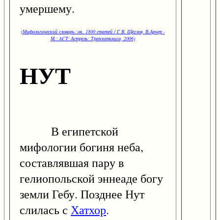
умершему.
(Мифологический словарь: ок. 1800 статей / Г.В. Щеглов, В.Арчер -
М.: ACT: Астрель: Транзиткнига, 2006)
НУТ
В египетской
мифологии богиня неба,
составлявшая пару в
гелиопольской эннеаде богу
земли Гебу. Позднее Нут
слилась с
Хатхор
.