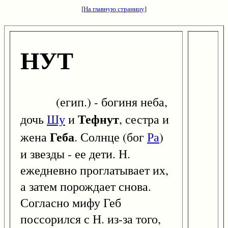
[
На главную страницу
]
НУТ
(егип.) - богиня неба,
Тефнут
дочь
Шу
и
, сестра и
Геба
жена
. Солнце (бог
Ра
)
и звезды - ее дети. Н.
ежедневно проглатывает их,
а затем порождает снова.
Согласно мифу Геб
поссорился с Н. из-за того,