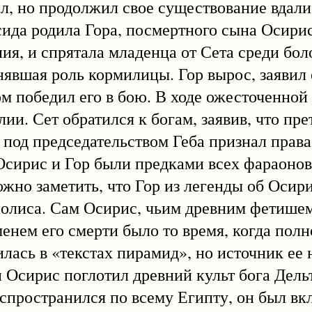
 но продолжил свое существование вдали 
сида родила Гора, посмертного сына Осирис
я, и спрятала младенца от Сета среди боло
нявшая роль кормилицы. Гор вырос, заявил 
м победил его в бою. В ходе ожесточенной
лии. Сет обратился к богам, заявив, что пр
 под председательством Геба признал права
 Осирис и Гор были предками всех фараонов
но заметить, что Гор из легенды об Осирис
ополиса. Сам Осирис, чьим древним фетишем
менем его смерти было то время, когда пол
илась в «текстах пирамид», но источник ее 
 и Осирис поглотил древний культ бога Дел
спространился по всему Египту, он был вк