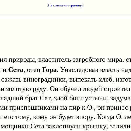
[
На главную страницу
]
 природы, властитель загробного мира, 
ы
Сета
Гора
и
, отец
. Унаследовав власть на
сажать виноградники, выпекать хлеб, изгот
и золотую руду. Он обучил людей строител
Младший брат Сет, злой бог пустыни, задума
оими приспешниками на пир к О., он принес
его тому, кому он будет впору. Когда О. ле
омощники Сета захлопнули крышку, залили