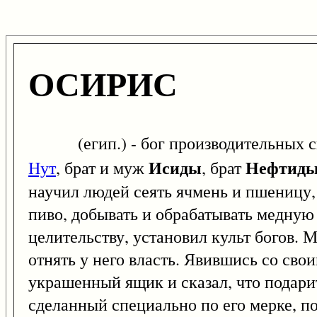
ОСИРИС
(егип.) - бог производительных сил
Исиды
Нефтид
Нут
, брат и муж
, брат
научил людей сеять ячмень и пшеницу, 
пиво, добывать и обрабатывать медную 
целительству, установил культ богов. 
отнять у него власть. Явившись со св
украшенный ящик и сказал, что подарит 
сделанный специально по его мерке, п