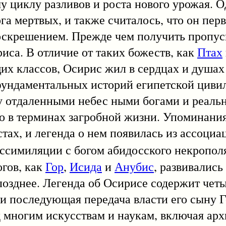
у циклу разливов и роста нового урожая. О
га мертвых, и также считалось, что он пер
скрешением. Прежде чем получить пропуск
иса. В отличие от таких божеств, как
Птах
х классов, Осирис жил в сердцах и душах 
 фундаментальных историй египетской циви
 отдаленными небес ными богами и реаль
но в терминах загробной жизни. Упоминани
тах, и легенда о нем появилась из ассоциа
ссимиляции с богом абидосского некропо
огов, как
Гор
,
Исида
и
Анубис
, развивались
позднее. Легенда об Осирисе содержит чет
 и последующая передача власти его сыну Г
 многим искусствам и наукам, включая арх