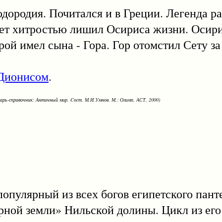
одия. Почитался и в Греции. Легенда рас
 Сет хитростью лишил Осириса жизни. Осир
орой имел сына - Гора. Гор отомстил Сету за
Дионисом
.
варь-справочник: Античный мир. Cост. М.И.Умнов. М.: Олимп, АСТ, 2000)
ярный из всех богов египетского панте
ной земли» Нильской долины. Цикл из его