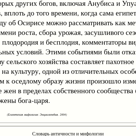
рых других богов, включая Анубиса и Упуа
 вплоть до того времени, когда сама египе
ду об Осирисе можно рассматривать как ме
мени роста, сбора урожая, засушливого сез
 плодородия и бесплодия, комментаторы ви
ных условий. Этими событиями были отказ
у сельского хозяйства составляет пахотное 
 на культуру, одной из отличительных осо
ом к оседлому образу жизни произошло изм
 жен в пределах собственного сообщества (
-жены бога-царя.
(Египетская мифология: Энциклопедия. 2004)
Словарь античности и мифологии