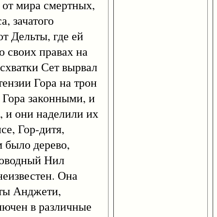
от мира смертных,
а, зачатого
т Дельты, где ей
о своих правах на
 схватки Сет вырвал
етензии Гора на трон
 Гора законными, и
, и они наделили их
е, Гор-дитя,
 было дерево,
новодный Нил
неизвестен. Она
ьты Анджети,
лючен в различные