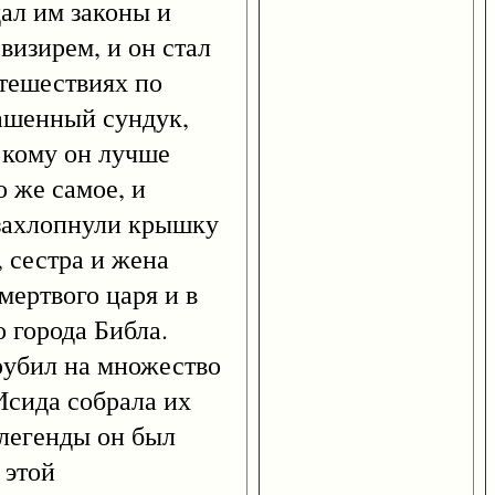
дал им законы и
визирем, и он стал
тешествиях по
рашенный сундук,
, кому он лучше
о же самое, и
 захлопнули крышку
, сестра и жена
мертвого царя и в
 города Библа.
рубил на множество
Исида собрала их
 легенды он был
 этой