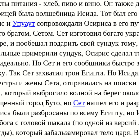
ы питания - хлеб, пиво и вино. Он также 
рицей была волшебница Исида. Тот был его 
ис и
Упуаут
сопровождали Осириса в его пу
го братом, Сетом. Сет изготовил богато ук
ре, и пообещал подарить свой сундук тому
тальные примерили сундук, Осирис сделал т
о идеально. Но Сет и его сообщники быстро
ку. Так Сет захватил трон Египта. Но Исида
стры и жены Сета, отправилась на поиски 
, который выбросило волной на берег около
ященный город Буто, но
Сет
нашел его и раз
риса были разбросаны по всему Египту, но 
бога с головой шакала (по одной из версий
ы), который забальзамировал тело царя. В