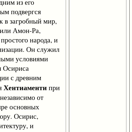
дним из его
вым подвергся
 в загробный мир,
или Амон-Ра,
простого народа, и
лизации. Он служил
ными условиями
я Осириса
ции с древним
Хентиаменти
ля
при
 независимо от
ыре основных
ору. Осирис,
итектуру, и