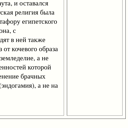
ута, и оставался
тская религия была
тафору египетского
она, с
дят в ней также
 от кочевого образа
земледелие, а не
бенностей которой
енение брачных
эндогамия), а не на