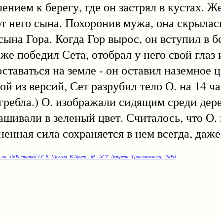
нием к берегу, где он застрял в кустах. 
т него сына. Похоронив мужа, она скрылась
сына Гора. Когда Гор вырос, он вступил в б
 же победил Сета, отобрал у него свой глаз
оставаться на земле - он оставил наземное ц
ой из версий, Сет разрубил тело О. на 14 ч
огребла.) О. изображали сидящим среди дере
рашивали в зеленый цвет. Считалось, что О.
ненная сила сохраняется в нем всегда, даже
 ок. 1800 статей / Г.В. Щеглов, В.Арчер - М.: ACT: Астрель: Транзиткнига, 2006)