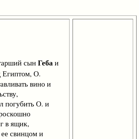
Геба
старший сын
и
д Египтом, О.
авливать вино и
ьству,
л погубить О. и
 роскошно
г в ящик,
 ее свинцом и