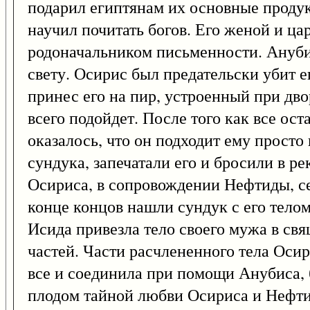
подарил египтянам их основные продукт
научил почитать богов. Его женой и ца
родоначальником письменности. Ануб
свету. Осирис был предательски убит е
принес его на пир, устроенный при дво
всего подойдет. После того как все ос
оказалось, что он подходит ему прост
сундука, запечатали его и бросили в ре
Осириса, в сопровождении Нефтиды, се
конце концов нашли сундук с его телом
Исида привезла тело своего мужа в св
частей. Части расчлененного тела Оси
все и соединила при помощи Анубиса, 
плодом тайной любви Осириса и Нефтид