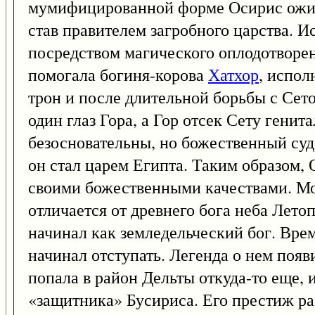
мумифицированной форме Осирис ожил,
став правителем загробного царства. И
посредством магического оплодотворени
помогала богиня-корова
Хатхор
, испол
трон и после длительной борьбы с Сето
один глаз Гора, а Гор отсек Сету генита
безосновательны, но божественный суд
он стал царем Египта. Таким образом,
своими божественными качествами. Мож
отличается от древнего бога неба Лет
начинал как земледельческий бог. Вре
начинал отступать. Легенда о нем появ
попала в район Дельты откуда-то еще,
«защитника» Бусириса. Его престиж ра