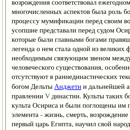
возрождения соответствовал ежегодном
многочисленных аспектов была роль бо
процессу мумификации перед своим во
усопшие представали перед судом Осир
которые были главными богами правящи
легенда о нем стала одной из великих
необходимым связующим звеном между
человеческого существования, особен
отсутствуют в раннединастических текс
богом Дельты
Анджети
и дальнейшей а
правлении
V
династии. Культы таких б
культа Осириса и были поглощены им 
элемента - жизнь, смерть, возрождение
первый царь Египта, научил свой народ