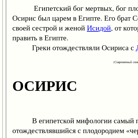
Египетский бог мертвых, бог плодор
Осирис был царем в Египте. Его брат
своей сестрой и женой
Исидой
, от кот
править в Египте.
Греки отождествляли Осириса с
(Современный сло
ОСИРИС
В египетской мифологии самый попул
отождествлявшийся с плодородием «чер