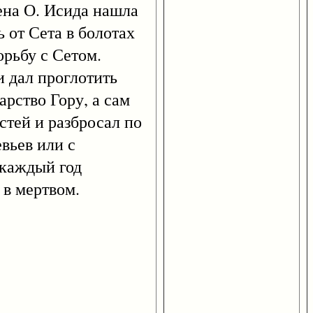
Жена О. Исида нашла
 от Сета в болотах
орьбу с Сетом.
 и дал проглотить
арство Гору, а сам
астей и разбросал по
вьев или с
 каждый год
 в мертвом.