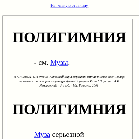
[
На главную страницу
]
ПОЛИГИМНИЯ
- см.
Музы
.
(И.А.Лисовый, К.А.Ревяко. Античный мир в терминах, именах и названиях: Словарь-
справочник по истории и культуре Древней Греции и Рима / Науч. ред. А.И.
Немировский. - 3-е изд. - Мн: Беларусь, 2001)
ПОЛИГИМНИЯ
Муза
серьезной