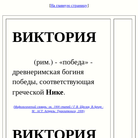
[
На главную страницу
]
ВИКТОРИЯ
(рим.) - «победа» -
древнеримская богиня
победы, соответствующая
Нике
греческой
.
(Мифологический словарь: ок. 1800 статей / Г.В. Щеглов, В.Арчер -
М.: ACT: Астрель: Транзиткнига, 2006)
ВИКТОРИЯ