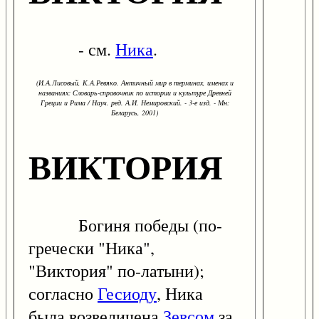
- см.
Ника
.
(И.А.Лисовый, К.А.Ревяко. Античный мир в терминах, именах и
названиях: Словарь-справочник по истории и культуре Древней
Греции и Рима / Науч. ред. А.И. Немировский. - 3-е изд. - Мн:
Беларусь, 2001)
ВИКТОРИЯ
Богиня победы (по-
гречески "Ника",
"Виктория" по-латыни);
согласно
Гесиоду
, Ника
была возвеличена
Зевсом
за